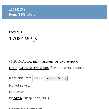
12084363_s
Home
/
12084363_s
Previous
12084363_s
© 2016,
Ассоциация экспертов системного
менеджмента «МихиКо»
. Все права защищены.
Rate this item:
Submit Rating
No votes yet.
Please wait...
By
admin
|
Январь 29th, 2016
|
Leave A Comment