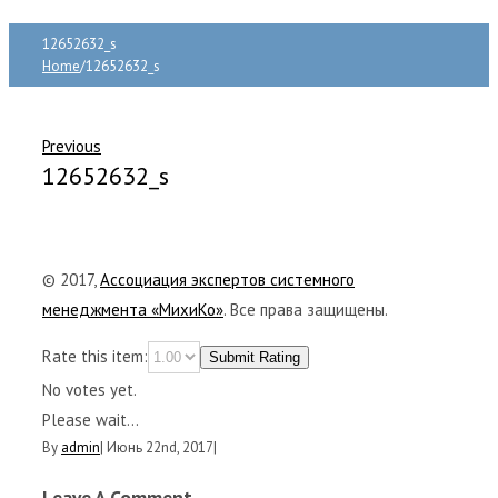
12652632_s
Home
/
12652632_s
Previous
12652632_s
© 2017,
Ассоциация экспертов системного
менеджмента «МихиКо»
. Все права защищены.
Rate this item:
Submit Rating
No votes yet.
Please wait...
By
admin
|
Июнь 22nd, 2017
|
Leave A Comment