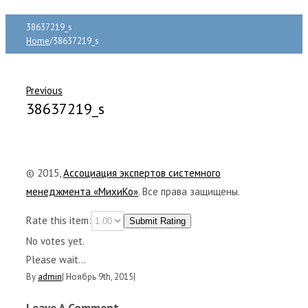
38637219_s
Home
/
38637219_s
Previous
38637219_s
© 2015,
Ассоциация экспертов системного
менеджмента «МихиКо»
. Все права защищены.
Rate this item:
Submit Rating
No votes yet.
Please wait...
By
admin
|
Ноябрь 9th, 2015
|
Leave A Comment