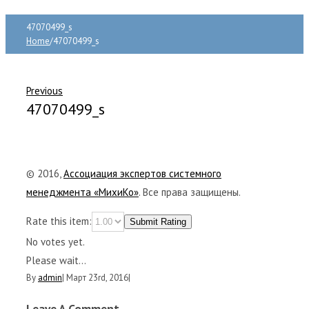
47070499_s
Home
/
47070499_s
Previous
47070499_s
© 2016,
Ассоциация экспертов системного
менеджмента «МихиКо»
. Все права защищены.
Rate this item:
Submit Rating
No votes yet.
Please wait...
By
admin
|
Март 23rd, 2016
|
Leave A Comment