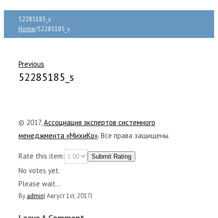
52285185_s
Home
/
52285185_s
Previous
52285185_s
© 2017,
Ассоциация экспертов системного
менеджмента «МихиКо»
. Все права защищены.
Rate this item:
Submit Rating
No votes yet.
Please wait...
By
admin
|
Август 1st, 2017
|
Leave A Comment