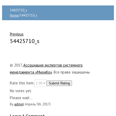
54425710_s
Home
/
54425710_s
Previous
54425710_s
© 2017,
Ассоциация экспертов системного
менеджмента «МихиКо»
. Все права защищены.
Rate this item:
Submit Rating
No votes yet.
Please wait...
By
admin
|
Апрель 5th, 2017
|
Leave A Comment