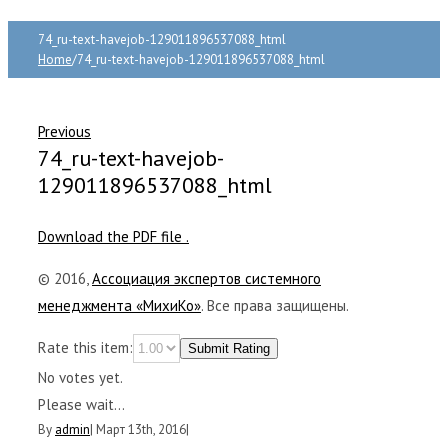
74_ru-text-havejob-129011896537088_html
Home
/
74_ru-text-havejob-129011896537088_html
Previous
74_ru-text-havejob-
129011896537088_html
Download the PDF file .
© 2016,
Ассоциация экспертов системного
менеджмента «МихиКо»
. Все права защищены.
Rate this item:
Submit Rating
No votes yet.
Please wait...
By
admin
|
Март 13th, 2016
|