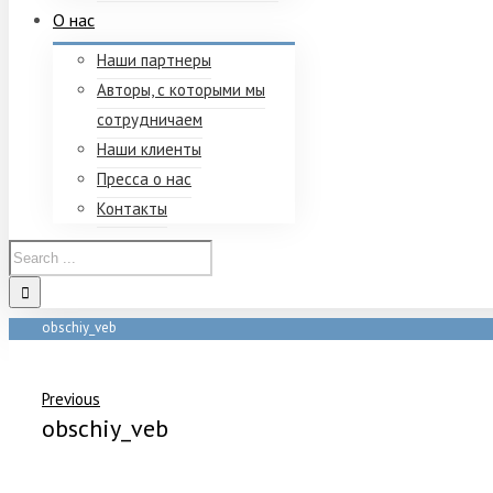
О нас
Наши партнеры
Авторы, с которыми мы
сотрудничаем
Наши клиенты
Пресса о нас
Контакты
obschiy_veb
Home
/
Серия вебинаров "Проверенные практикой эффективные техно
Previous
obschiy_veb