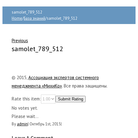
samolet_789_512
Home
/
База знаний
/
samolet_789_512
Previous
samolet_789_512
© 2015,
Ассоциация экспертов системного
менеджмента «МихиКо»
. Все права защищены.
Rate this item:
Submit Rating
No votes yet.
Please wait...
By
admin
|
Октябрь 1st, 2015
|
Leave A Comment