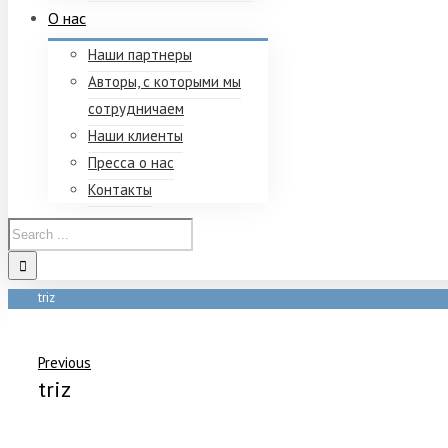
О нас
Наши партнеры
Авторы, с которыми мы
сотрудничаем
Наши клиенты
Пресса о нас
Контакты
triz
Home
/
Павел Володин. ТРИЗ для управления продажами. Бустер про
Previous
triz