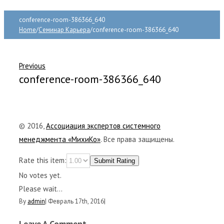
conference-room-386366_640
Home
/
Семинар Карьера
/
conference-room-386366_640
Previous
conference-room-386366_640
© 2016,
Ассоциация экспертов системного
менеджмента «МихиКо»
. Все права защищены.
Rate this item:
Submit Rating
No votes yet.
Please wait...
By
admin
|
Февраль 17th, 2016
|
Leave A Comment