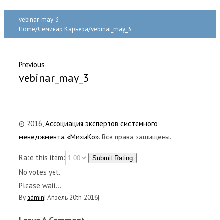
vebinar_may_3
Home
/
Семинар Карьера
/
vebinar_may_3
Previous
vebinar_may_3
© 2016,
Ассоциация экспертов системного
менеджмента «МихиКо»
. Все права защищены.
Rate this item:
Submit Rating
No votes yet.
Please wait...
By
admin
|
Апрель 20th, 2016
|
Leave A Comment