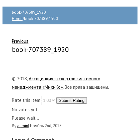
book-707389_1920
Home
/
book-707389_1920
Previous
book-707389_1920
© 2018,
Ассоциация экспертов системного
менеджмента «МихиКо»
. Все права защищены.
Rate this item:
Submit Rating
No votes yet.
Please wait...
By
admin
|
Ноябрь 2nd, 2018
|
Leave A Comment