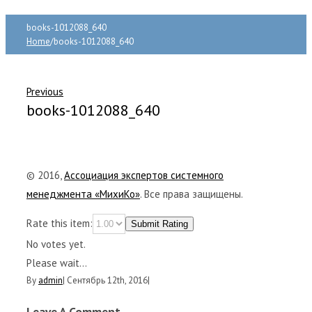
books-1012088_640
Home
/
books-1012088_640
Previous
books-1012088_640
© 2016,
Ассоциация экспертов системного
менеджмента «МихиКо»
. Все права защищены.
Rate this item:
Submit Rating
No votes yet.
Please wait...
By
admin
|
Сентябрь 12th, 2016
|
Leave A Comment