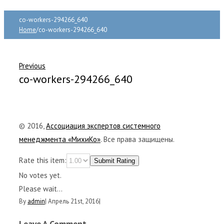
co-workers-294266_640
Home
/
co-workers-294266_640
Previous
co-workers-294266_640
© 2016,
Ассоциация экспертов системного
менеджмента «МихиКо»
. Все права защищены.
Rate this item:
Submit Rating
No votes yet.
Please wait...
By
admin
|
Апрель 21st, 2016
|
Leave A Comment