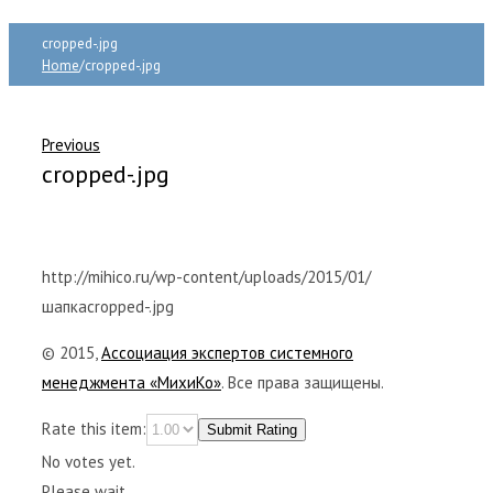
cropped-.jpg
Home
/
cropped-.jpg
Previous
cropped-.jpg
http://mihico.ru/wp-content/uploads/2015/01/
шапкаcropped-.jpg
© 2015,
Ассоциация экспертов системного
менеджмента «МихиКо»
. Все права защищены.
Rate this item:
Submit Rating
No votes yet.
Please wait...