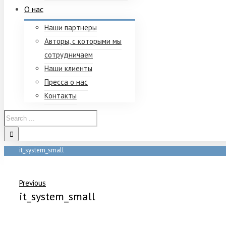
О нас
Наши партнеры
Авторы, с которыми мы
сотрудничаем
Наши клиенты
Пресса о нас
Контакты
it_system_small
Home
/
Диагностика блока Безопасность
/
it_system_small
Previous
it_system_small