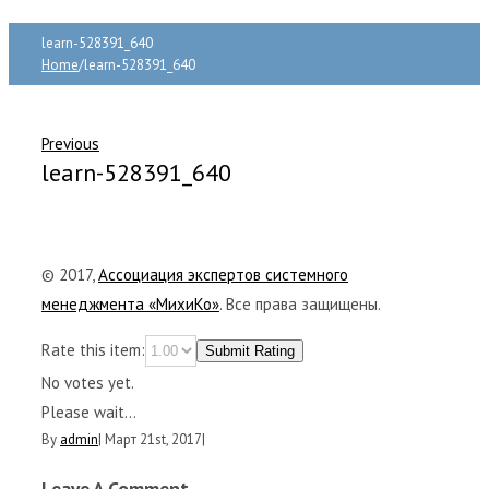
learn-528391_640
Home
/
learn-528391_640
Previous
learn-528391_640
© 2017,
Ассоциация экспертов системного
менеджмента «МихиКо»
. Все права защищены.
Rate this item:
Submit Rating
No votes yet.
Please wait...
By
admin
|
Март 21st, 2017
|
Leave A Comment