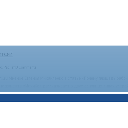
тся?
ко
,
Расчет
|
0 Comments
».ru Мнение Евгения Михайленко в статье «Почему площадь рабоч
енеджмента «МихиКо», рассказывает о двух основных типах устр