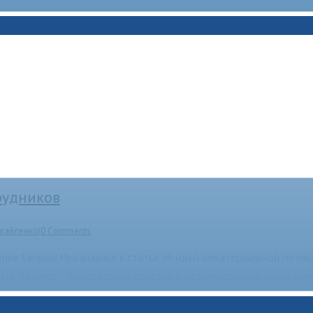
рудников
ихайленко
|
0 Comments
ение Евгения Михайленко в статье «6 идей нематериальной мотив
та "МихиКо": "Иногда такие простые и незначительные знаки вним