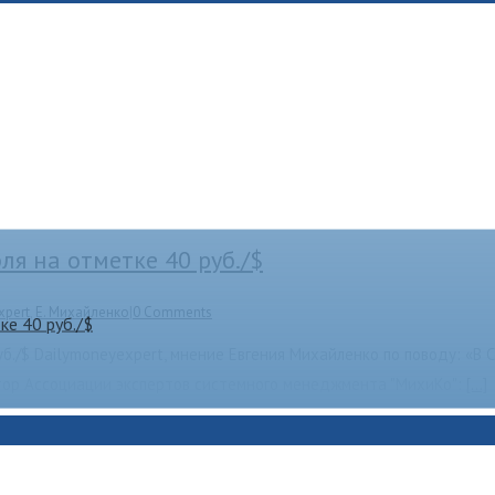
ля на отметке 40 руб./$
xpert
,
Е. Михайленко
|
0 Comments
ке 40 руб./$
б./$ Dailymoneyexpert, мнение Евгения Михайленко по поводу: «В
ктор Ассоциации экспертов системного менеджмента "МихиКо":
[...]