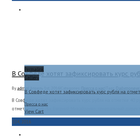
Permalink
В Совфеде хотят зафиксировать курс руб
Gallery
By
admin
|
Апрель 1st, 2016
|
Categories:
Пресса о нас
|
Tags:
Dailymoneye
В Совфеде хотят зафиксировать курс рубля на отмет
В Совфеде хотят зафиксировать курс рубля на отметке 40 ру
Пресса о нас
отметке 40 руб./$». Евгений Михайленко, генеральный дире
View Cart
1
04, 2016