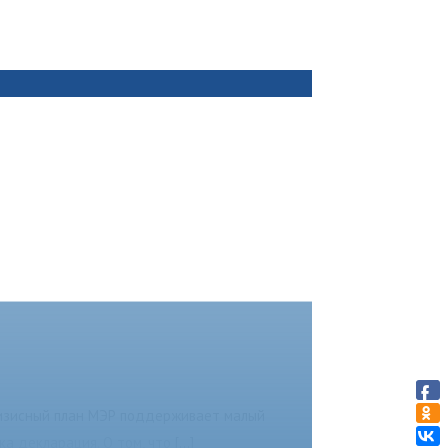
ризисный план МЭР поддерживает малый
ка декларация. О том, что
[...]