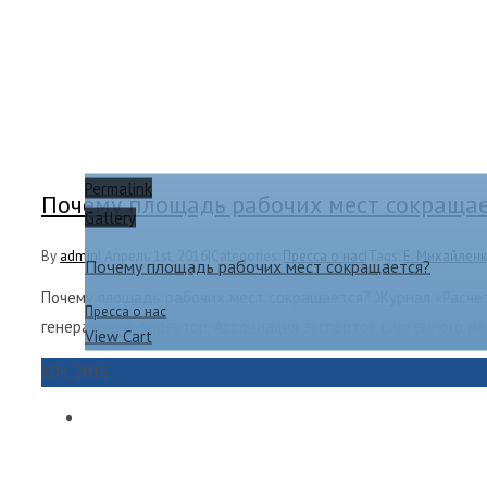
Permalink
Почему площадь рабочих мест сокращае
Gallery
By
admin
|
Апрель 1st, 2016
|
Categories:
Пресса о нас
|
Tags:
Е. Михайлен
Почему площадь рабочих мест сокращается?
Почему площадь рабочих мест сокращается? Журнал «Расчет
Пресса о нас
генеральный директор, Ассоциация экспертов системного м
View Cart
1
04, 2016