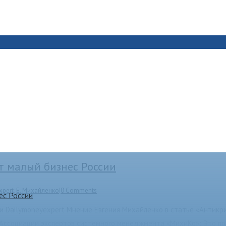
 малый бизнес России
xpert
,
Е. Михайленко
|
0 Comments
ес России
и Dailymoneyexpert Мнение Евгения Михайленко в статье «Антик
 Ассоциации экспертов системного менеджмента «МихиКо»: Это по