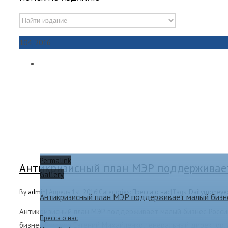
1
04, 2016
Permalink
Антикризисный план МЭР поддерживает
Gallery
By
admin
|
Апрель 1st, 2016
|
Categories:
Пресса о нас
|
Tags:
Dailymoneye
Антикризисный план МЭР поддерживает малый бизн
Антикризисный план МЭР поддерживает малый бизнес Росси
Пресса о нас
бизнес России» Евгений Михайленко, генеральный директор,