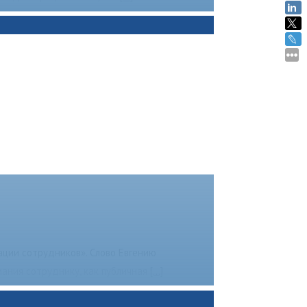
ации сотрудников». Слово Евгению
ания сотруднику, как публичная
[...]