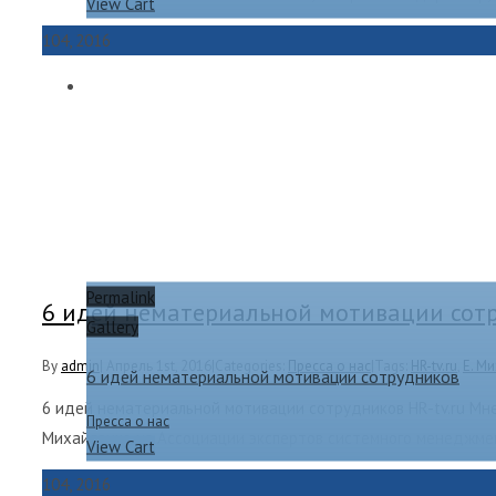
View Cart
1
04, 2016
Permalink
6 идей нематериальной мотивации сот
Gallery
By
admin
|
Апрель 1st, 2016
|
Categories:
Пресса о нас
|
Tags:
HR-tv.ru
,
Е. М
6 идей нематериальной мотивации сотрудников
6 идей нематериальной мотивации сотрудников HR-tv.ru Мн
Пресса о нас
Михайленко из Ассоциации экспертов системного менеджмен
View Cart
1
04, 2016