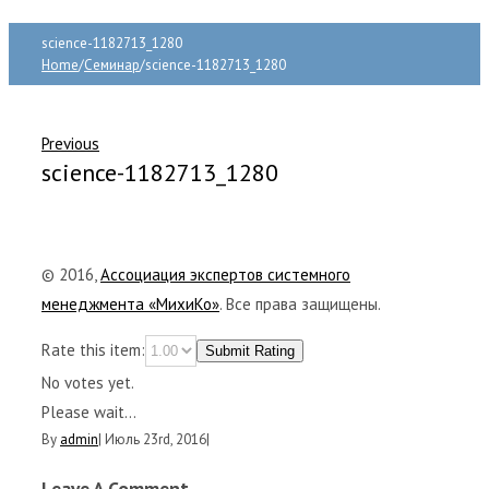
science-1182713_1280
Home
/
Семинар
/
science-1182713_1280
Previous
science-1182713_1280
© 2016,
Ассоциация экспертов системного
менеджмента «МихиКо»
. Все права защищены.
Rate this item:
Submit Rating
No votes yet.
Please wait...
By
admin
|
Июль 23rd, 2016
|
Leave A Comment