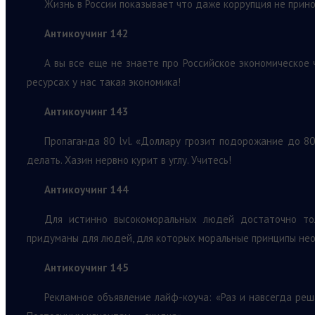
Жизнь в России показывает что даже коррупция не прино
Антикоучинг 142
А вы все еще не знаете про Российское экономическое 
ресурсах у нас такая экономика!
Антикоучинг 143
Пропаганда 80 lvl. «Доллару грозит подорожание до 80
делать. Хазин нервно курит в углу. Учитесь!
Антикоучинг 144
Для истинно высокоморальных людей достаточно тол
придуманы для людей, для которых моральные принципы нео
Антикоучинг 145
Рекламное объявление лайф-коуча: «Раз и навсегда реш