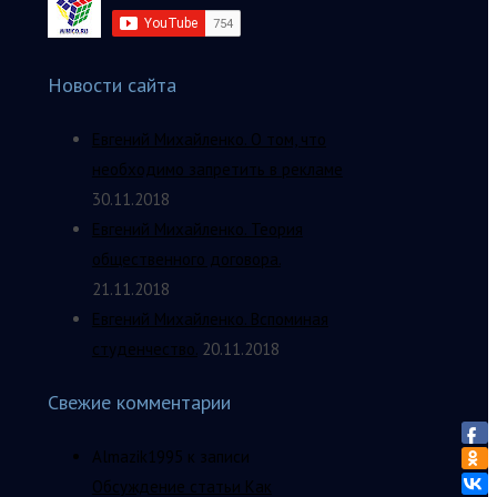
Новости сайта
Евгений Михайленко. О том, что
необходимо запретить в рекламе
30.11.2018
Евгений Михайленко. Теория
общественного договора.
21.11.2018
Евгений Михайленко. Вспоминая
студенчество.
20.11.2018
Свежие комментарии
Almazik1995
к записи
Обсуждение статьи Как