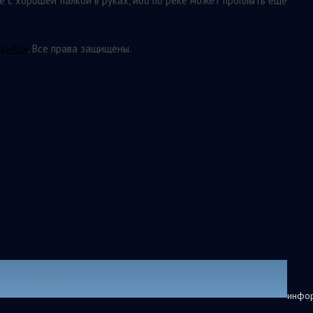
е с хорошей палкой в руках, ибо по реке может проплыть ещё
ихиКо»
. Все права защищены.
ить в рекламе
инфор