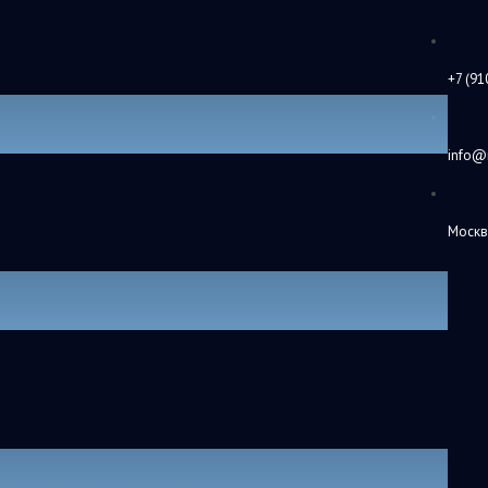
+7 (91
а.
info@
Москв
круг околоядерных штучек.