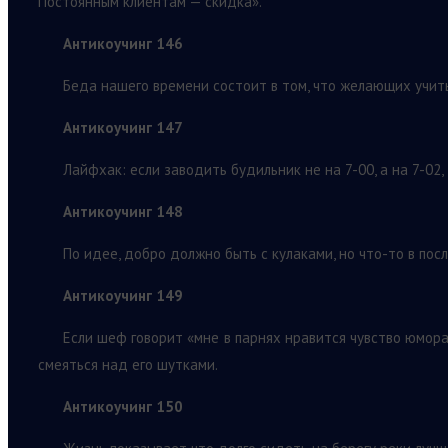
Постоянным клиентам — скидка».
Антикоучинг 146
Беда нашего времени состоит в том, что желающих учит
Антикоучинг 147
Лайфхак: если заводить будильник не на 7-00, а на 7-02,
Антикоучинг 148
По идее, добро должно быть с кулаками, но что-то в по
Антикоучинг 149
Если шеф говорит «мне в парнях нравится чувство юмора»
смеяться над его шутками.
Антикоучинг 150