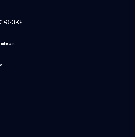
0) 428-01-04
mihico.ru
а