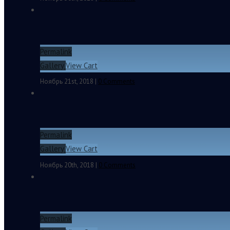
Permalink
Евгений Михайленко. Теория общественного договор
Gallery
View Cart
Ноябрь 21st, 2018
|
0 Comments
Permalink
Евгений Михайленко. Вспоминая студенчество.
Gallery
View Cart
Ноябрь 20th, 2018
|
0 Comments
Permalink
Евгений Михайленко. По поводу недавнего хайпа во