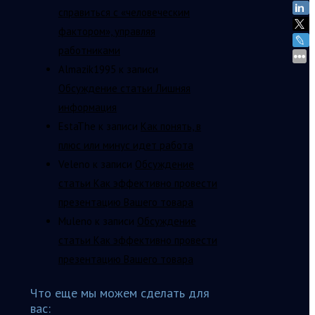
справиться с «человеческим
фактором», управляя
работниками
Almazik1995
к записи
Обсуждение статьи Лишняя
информация
EstaThe
к записи
Как понять, в
плюс или минус идет работа
Veleno
к записи
Обсуждение
статьи Как эффективно провести
презентацию Вашего товара
Muleno
к записи
Обсуждение
статьи Как эффективно провести
презентацию Вашего товара
Что еще мы можем сделать для
вас: