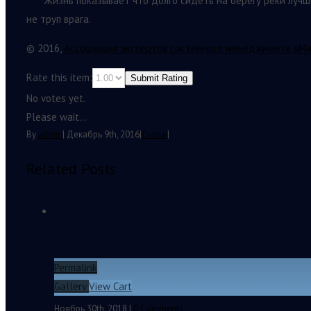
Жизнь показывает что долго сидеть на берегу реки лучш
не труп врага.
© 2016,
Ассоциация экспертов системного менеджмента «М
Rate this item:
Submit Rating
No votes yet.
Please wait...
By
admin
|
Декабрь 9th, 2016
|
Статьи
|
Related Posts
Permalink
Евгений Михайленко. О том, что необходимо запрет
Gallery
View Cart
Ноябрь 30th, 2018
|
0 Comments