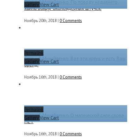
Евгений Михайленко. По поводу недавнего
Gallery
View Cart
хайпа вокруг околоядерных штучек.
Ноябрь 20th, 2018
|
0 Comments
Permalink
Евгений Михайленко. Вот эта хрень и есть Ваш
Gallery
View Cart
бренд.
Ноябрь 16th, 2018
|
0 Comments
Permalink
Евгений Михайленко. О магической силе слова
Gallery
View Cart
НЕТ
Ноябрь 16th, 2018
|
0 Comments