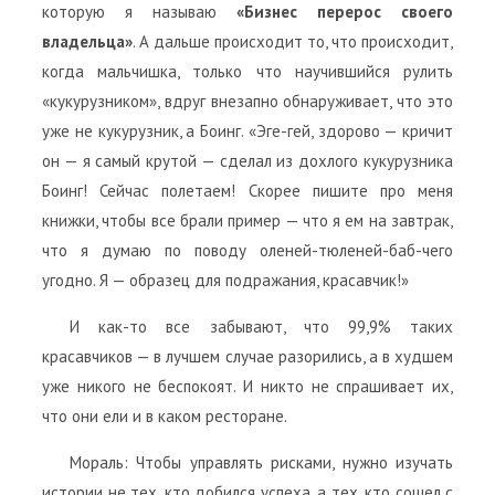
которую я называю
«Бизнес перерос своего
владельца»
. А дальше происходит то, что происходит,
когда мальчишка, только что научившийся рулить
«кукурузником», вдруг внезапно обнаруживает, что это
уже не кукурузник, а Боинг. «Эге-гей, здорово — кричит
он — я самый крутой — сделал из дохлого кукурузника
Боинг! Сейчас полетаем! Скорее пишите про меня
книжки, чтобы все брали пример — что я ем на завтрак,
что я думаю по поводу оленей-тюленей-баб-чего
угодно. Я — образец для подражания, красавчик!»
И как-то все забывают, что 99,9% таких
красавчиков — в лучшем случае разорились, а в худшем
уже никого не беспокоят. И никто не спрашивает их,
что они ели и в каком ресторане.
Мораль: Чтобы управлять рисками, нужно изучать
истории не тех, кто добился успеха, а тех, кто сошел с