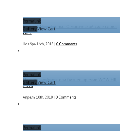
Permalink
Евгений Михайленко. О магической силе слова
Gallery
View Cart
НЕТ
Ноябрь 16th, 2018
|
0 Comments
Permalink
Названы победители бизнес-премии WOW!HR
Gallery
View Cart
2018
Апрель 10th, 2018
|
0 Comments
Permalink