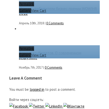
Permalink
Названы победители бизнес-премии WOW!HR
Gallery
View Cart
2018
Апрель 10th, 2018
|
0 Comments
Permalink
Александр Федотов. О современном
Gallery
View Cart
рекрутинге
Ноябрь 7th, 2017
|
0 Comments
Leave A Comment
You must be
logged in
to post a comment.
Войти через соцсеть: