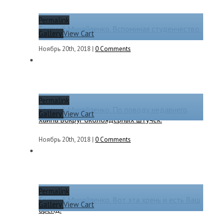
Permalink
Евгений Михайленко. Вспоминая студенчество.
Gallery
View Cart
Ноябрь 20th, 2018
|
0 Comments
Permalink
Евгений Михайленко. По поводу недавнего
Gallery
View Cart
хайпа вокруг околоядерных штучек.
Ноябрь 20th, 2018
|
0 Comments
Permalink
Евгений Михайленко. Вот эта хрень и есть Ваш
Gallery
View Cart
бренд.