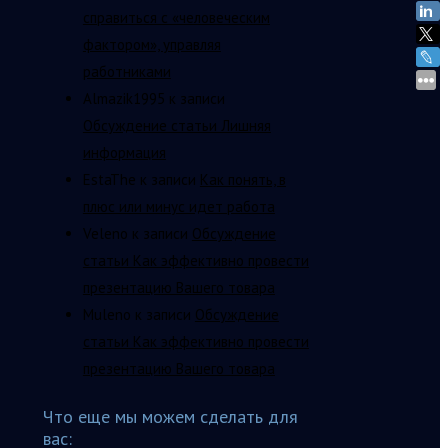
справиться с «человеческим
фактором», управляя
работниками
Almazik1995
к записи
Обсуждение статьи Лишняя
информация
EstaThe
к записи
Как понять, в
плюс или минус идет работа
Veleno
к записи
Обсуждение
статьи Как эффективно провести
презентацию Вашего товара
Muleno
к записи
Обсуждение
статьи Как эффективно провести
презентацию Вашего товара
Что еще мы можем сделать для
вас: