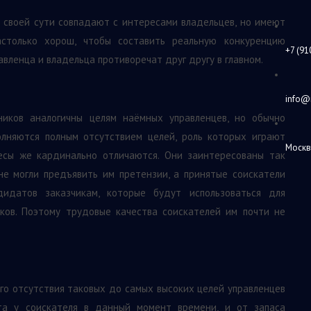
 своей сути совпадают с интересами владельцев, но имеют
столько хорош, чтобы составить реальную конкуренцию
+7 (91
вленца и владельца противоречат друг другу в главном.
info@
ников аналогичны целям наёмных управленцев, но обычно
лняются полным отсутствием целей, роль которых играют
Москв
ресы же кардинально отличаются. Они заинтересованы так
не могли предъявить им претензии, а принятые соискатели
идатов заказчикам, которые будут использоваться для
иков. Поэтому трудовые качества соискателей им почти не
го отсутствия таковых до самых высоких целей управленцев
ста у соискателя в данный момент времени, и от запаса