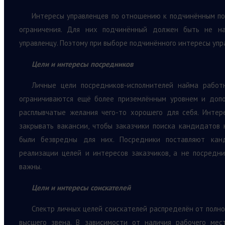
Интересы управленцев по отношению к подчинённым по
ограничения. Для них подчинённый должен быть не на
управленцу. Поэтому при выборе подчинённого интересы упра
Цели и интересы посредников
Личные цели посредников-исполнителей найма работ
ограничиваются ещё более приземлённым уровнем и допо
расплывчатые желания чего-то хорошего для себя. Инте
закрывать вакансии, чтобы заказчики поиска кандидатов 
были безвредны для них. Посредники поставляют канд
реализации целей и интересов заказчиков, а не посредн
важны.
Цели и интересы соискателей
Спектр личных целей соискателей распределён от полно
высшего звена. В зависимости от наличия рабочего ме