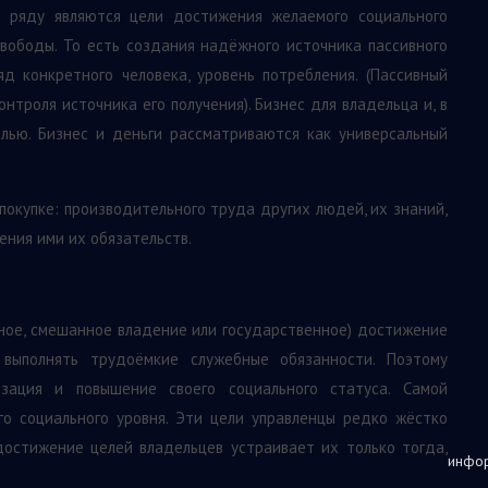
м ряду являются цели достижения желаемого социального
свободы. То есть создания надёжного источника пассивного
д конкретного человека, уровень потребления. (Пассивный
нтроля источника его получения). Бизнес для владельца и, в
елью. Бизнес и деньги рассматриваются как универсальный
окупке: производительного труда других людей, их знаний,
ения ими их обязательств.
ное, смешанное владение или государственное) достижение
 выполнять трудоёмкие служебные обязанности. Поэтому
зация и повышение своего социального статуса. Самой
го социального уровня. Эти цели управленцы редко жёстко
достижение целей владельцев устраивает их только тогда,
инфор