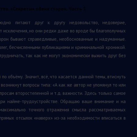
ве. «Секреты» обеих сторон. Часть 1
оюдно питают друг к другу недовольство, недоверие,
т исключения, но они редки даже во вроде бы благополучных
торон бывают справедливые, необоснованные и надуманные.
ллег, бесчисленными публикациями и криминальной хроникой.
рудничать, так как не могут экономически выжить друг без
по объёму. Значит, всё, что касается данной темы, втиснуть
а возникнут вопросы типа: «А как же автор не упомянул то или
опросам второстепенной и т.д. важности. Здесь только самое
при найме-трудоустройстве. Обращаю ваше внимание и на
 максимально точного отражения смысла рассматриваемых
 прямых отсылок «наверх» из-за необходимости вписаться в