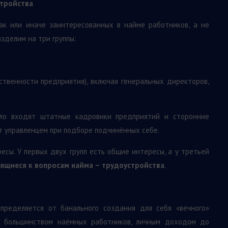
стройства
к или иначе заинтересованных в найме работников, а не
зделим на три группы:
ственности предприятия), включая генеральных директоров,
исло входят штатные кадровики предприятий и сторонние
т управленцем при подборе подчинённых себе.
ресы. У первых двух групп есть общие интересы, а у третьей
сящиеся к вопросам найма – трудоустройства
.
пределяется от банального создания для себя «вечного»
м большинством наёмных работников, личным доходом до