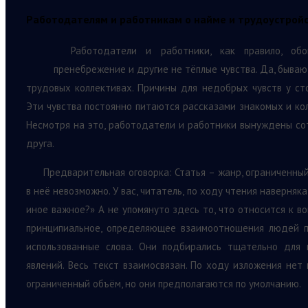
Работодателям и работникам о найме и трудоустройст
Работодатели и работники, как правило, об
пренебрежение и другие не тёплые чувства. Да, бываю
трудовых коллективах. Причины для недобрых чувств у с
Эти чувства постоянно питаются рассказами знакомых и ко
Несмотря на это, работодатели и работники вынуждены сот
друга.
Предварительная оговорка: Статья – жанр, ограниченный 
в неё невозможно. У вас, читатель, по ходу чтения наверняк
иное важное?» А не упомянуто здесь то, что относится к в
принципиальное, определяющее взаимоотношения людей 
использованные слова. Они подбирались тщательно для
явлений. Весь текст взаимосвязан. По ходу изложения нет
ограниченный объём, но они предполагаются по умолчанию.