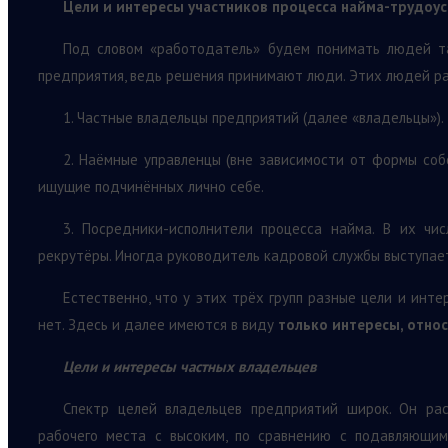
Цели и интересы участников процесса найма-трудоу
Под словом «работодатель» будем понимать людей та
предприятия, ведь решения принимают люди. Этих людей ра
1. Частные владельцы предприятий (далее «владельцы»).
2. Наёмные управленцы (вне зависимости от формы соб
ищущие подчинённых лично себе.
3. Посредники-исполнители процесса найма. В их ч
рекрутёры. Иногда руководитель кадровой службы выступае
Естественно, что у этих трёх групп разные цели и инте
нет. Здесь и далее имеются в виду
только интересы, отно
Цели и интересы частных владельцев
Спектр целей владельцев предприятий широк. Он рас
рабочего места с высоким, по сравнению с подавляющи