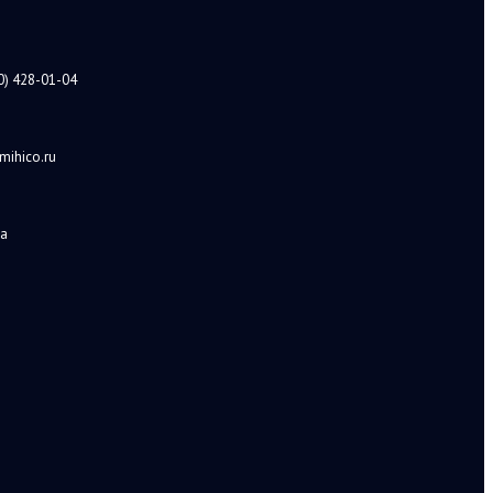
0) 428-01-04
mihico.ru
а