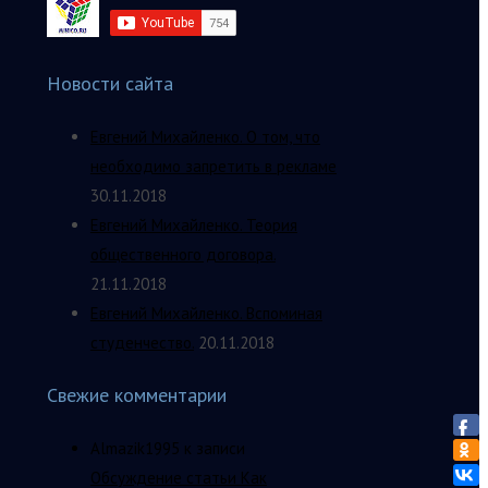
Новости сайта
Евгений Михайленко. О том, что
необходимо запретить в рекламе
30.11.2018
Евгений Михайленко. Теория
общественного договора.
21.11.2018
Евгений Михайленко. Вспоминая
студенчество.
20.11.2018
Свежие комментарии
Almazik1995
к записи
Обсуждение статьи Как