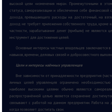
высокой цели «изменения мира». Промежуточными в это
статуса, самореализации и обеспечения себе финансовой 
дохода, превышающего расходы на достаточный, на взгля
доход не требует приложения собственного труда, кроме ко
частности, зарабатывание денег (прибыли) не являются ц
инструмент для достижения целей.
Основные интересы частных владельцев заключаются в п
навыков, времени, деловых связей и добросовестного выполн
Цели и интересы наёмных управленцев
Вне зависимости от принадлежности предприятия (част
личных целей управленцев ограничено необходимостью
наиболее высокими целями обычно являются самореали
распространённой целью является сохранение достигнуто
связывают с работой на данном предприятии. Работа на 
когда позволяет достигать свои.