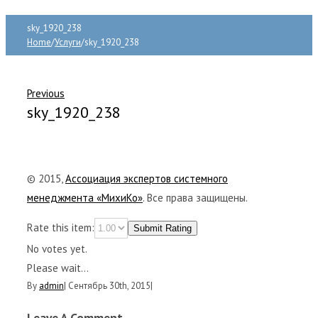
sky_1920_238
Home
/
Услуги
/
sky_1920_238
Previous
sky_1920_238
© 2015,
Ассоциация экспертов системного
менеджмента «МихиКо»
. Все права защищены.
Rate this item:
Submit Rating
No votes yet.
Please wait...
By
admin
|
Сентябрь 30th, 2015
|
Leave A Comment