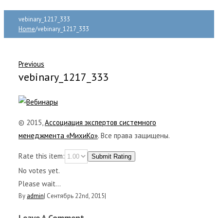
vebinary_1217_333
Home
/
vebinary_1217_333
Previous
vebinary_1217_333
© 2015,
Ассоциация экспертов системного
менеджмента «МихиКо»
. Все права защищены.
Rate this item:
Submit Rating
No votes yet.
Please wait...
By
admin
|
Сентябрь 22nd, 2015
|
Leave A Comment