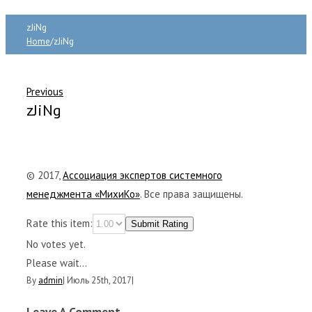
zJiNg
Home
/
zJiNg
Previous
zJiNg
© 2017,
Ассоциация экспертов системного
менеджмента «МихиКо»
. Все права защищены.
Rate this item:
Submit Rating
No votes yet.
Please wait...
By
admin
|
Июль 25th, 2017
|
Leave A Comment