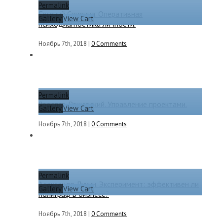
Permalink
Евгений Спирица. Оперативная
Gallery
View Cart
психодиагностика личности.
Ноябрь 7th, 2018
|
0 Comments
Permalink
Ярослав Рашевский. Управление проектами.
Gallery
View Cart
Ноябрь 7th, 2018
|
0 Comments
Permalink
Александр Лукин. Эксперимент: эффективен ли
Gallery
View Cart
полиграф в бизнесе?
Ноябрь 7th, 2018
|
0 Comments