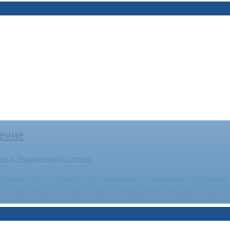
нение
ert
,
Е. Михайленко
|
0 Comments
изнаков того, что вам грозит увольнение» «Сокращение персонала
 в целом. Можно ли с уверенностью определить, угрожает ли
[...]