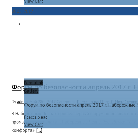
View Cart
28
05, 2017
Permalink
Форум по безопасности апрель 2017 г.
Gallery
By
admin
|
Май 28th, 2017
|
Categories:
Пресса о нас
|
Tags:
Е. Михайленко
Форум по безопасности апрель 2017 г. Набережные
В Набережных Челнах прошел первый форум по безопасности
Пресса о нас
промышленная палата г. Набережные Челны Республики Тата
View Cart
комфорта».
[...]