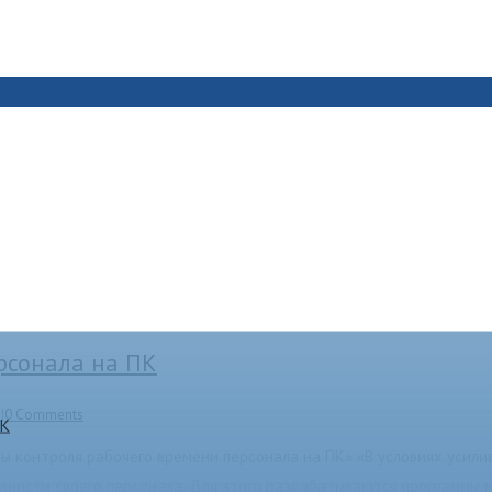
рсонала на ПК
о
|
0 Comments
ПК
емы контроля рабочего времени персонала на ПК» «В условиях уси
ности своего персонала. Для этого разрабатываются программы 