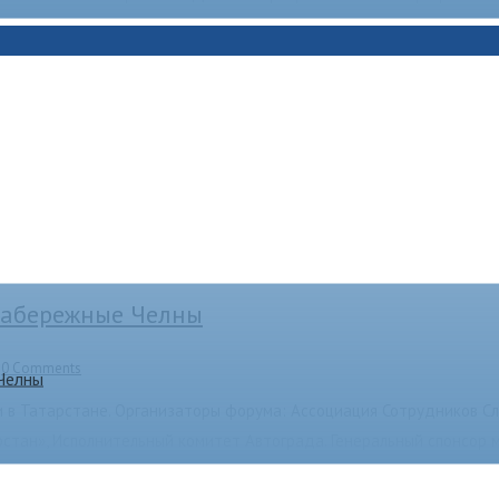
 Набережные Челны
|
0 Comments
 Челны
 в Татарстане. Организаторы форума: Ассоциация Сотрудников Сл
рстан», Исполнительный комитет Автограда. Генеральный спонсор