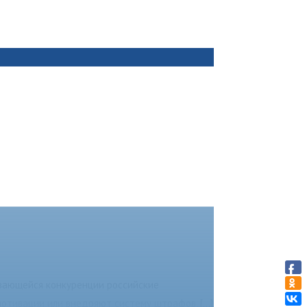
ливающейся конкуренции российские
мотивации или внедряют систему штрафов,
[...]