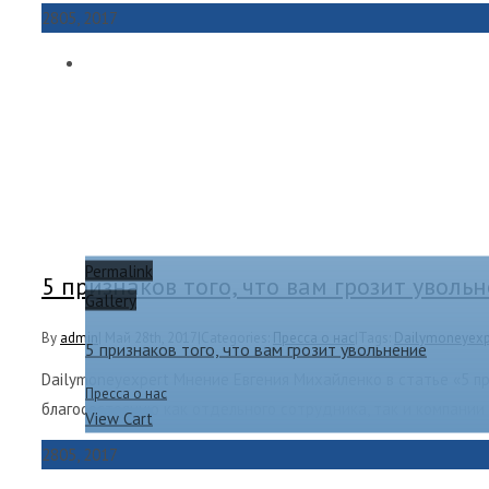
28
05, 2017
Permalink
5 признаков того, что вам грозит уволь
Gallery
By
admin
|
Май 28th, 2017
|
Categories:
Пресса о нас
|
Tags:
Dailymoneyexp
5 признаков того, что вам грозит увольнение
Dailymoneyexpert Мнение Евгения Михайленко в статье «5 пр
Пресса о нас
благосостоянию как отдельного сотрудника, так и компании
View Cart
28
05, 2017