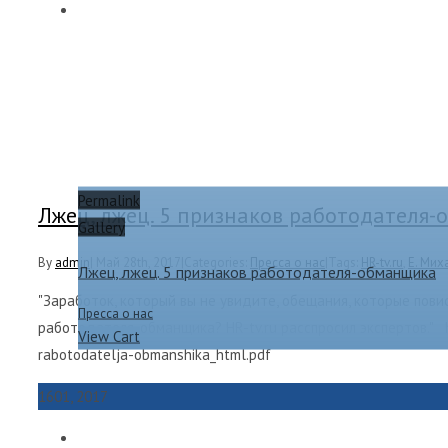
Permalink
Лжец, лжец. 5 признаков работодателя
Gallery
By
admin
|
Май 28th, 2017
|
Categories:
Пресса о нас
|
Tags:
HR-tv.ru
,
Е. Мих
Лжец, лжец. 5 признаков работодателя-обманщика
"Заработок, который вы не увидите, обещания, которые пови
Пресса о нас
работодателя-обманщика? HR-tv.ru расспросил экспертов." htt
View Cart
rabotodatelja-obmanshika_html.pdf
16
01, 2017