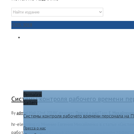
22
05, 2018
Permalink
Системы контроля рабочего времени пе
Gallery
By
admin
|
Май 22nd, 2018
|
Categories:
Пресса о нас
|
Tags:
Е. Михайленк
Системы контроля рабочего времени персонала на 
hr-elearning.ru Мнение Евгения Михайленко в статье «Сист
Пресса о нас
работодатели все больше озабоченны повышением эффектив