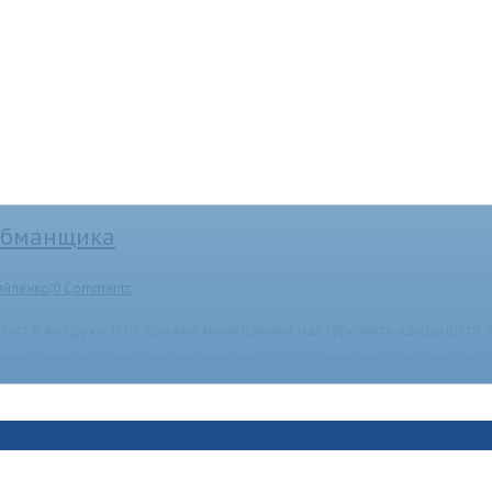
-обманщика
айленко
|
0 Comments
снут в воздухе. Что должно немедленно насторожить кандидата, ч
p://mihico.ru/wp-content/uploads/2017/05/http-hr-tv_ru-articles-r