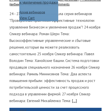
и увеличения продаж»
(вебинар)
,
Р. Шерн (вебинар)
|
0 Comments
Архив вебинаров
24 - 27 ноября 2015 года прошла серия вебинаров
View Cart
"Проверенные практикой эффективные технологии
управления бизнесом и увеличения продаж"! 24 ноября
Спикер вебинара: Роман Шерн Тема:
Высокоэффективные управленческие и сбытовые
решения, которые вы можете реализовать
самостоятельно 25 ноября Спикер вебинара: Павел
Володин Тема: Ханойские башни. Система подготовки
продавцов специального назначения 26 ноября Спикер
вебинара: Рамиль Миннизянов Тема: Два аспекта
повышения прибыли: эффективность продаж и рост
потребительской ценности за счет процессного
подхода в управлении фирмой. 27 ноября Спикер
вебинара: Евгений Михайленко Тема:
[...]