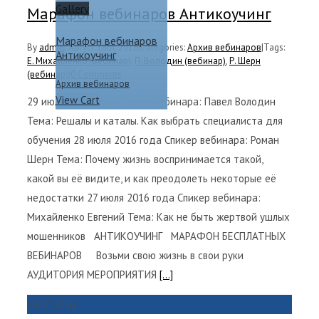
Gallery
Марафон вебинаров Антикоучинг
Марафон вебинаров
By
admin
|
Август 18th, 2016
|
Categories:
Архив вебинаров
|
Tags:
Антикоучинг
Е. Михайленко (вебинар)
,
П. Володин (вебинар)
,
Р. Шерн
(вебинар)
|
0 Comments
Архив вебинаров
View Cart
29 июля 2016 года Спикер вебинара: Павел Володин
Тема: Решалы и каталы. Как выбрать специалиста для
обучения 28 июля 2016 года Спикер вебинара: Роман
Шерн Тема: Почему жизнь воспринимается такой,
какой вы её видите, и как преодолеть некоторые её
недостатки 27 июля 2016 года Спикер вебинара:
Михайленко Евгений Тема: Как не быть жертвой ушлых
мошенников АНТИКОУЧИНГ МАРАФОН БЕСПЛАТНЫХ
ВЕБИНАРОВ Возьми свою жизнь в свои руки
АУДИТОРИЯ МЕРОПРИЯТИЯ
[...]
28
07, 2016