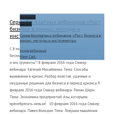
Permalink
Серия бесплатных вебинаров «Рост
Gallery
бизнеса в кризис: методы и
инструменты»
Серия бесплатных вебинаров «Рост бизнеса в
кризис: методы и инструменты»
С 8 по 16 февраля 2016 года прошел марафон
Архив вебинаров
бесплатных вебинаров "Рост бизнеса в кризис: методы
View Cart
и инструменты"! 8 февраля 2016 года Спикер
вебинара: Евгений Михайленко Тема: Способы
выживания в кризис. Разбор полетов: удачные и
неудачные решения для бизнеса в период кризиса 9
февраля 2016 года Спикер вебинара: Роман Шерн
Тема: Экономика предприятий. Азы, которыми
пренебрегать нельзя! 10 февраля 2016 года Спикер
вебинара: Павел Володин Тема: Ловушки мышления: