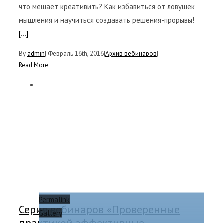
что мешает креативить? Как избавиться от ловушек
мышления и научиться создавать решения-прорывы!
[...]
By
admin
|
Февраль 16th, 2016
|
Архив вебинаров
|
Read More
Permalink
Серия вебинаров «Проверенные
Gallery
практикой эффективные