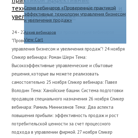
технологии управления бизнесом и
Серия вебинаров «Проверенные практикой
эффективные технологии управления бизнесом
увеличения продаж»
и увеличения продаж»
24 - 27 ноября 2015 года прошла серия вебинаров
Архив вебинаров
View Cart
"Проверенные практикой эффективные технологии
управления бизнесом и увеличения продаж"! 24 ноября
Спикер вебинара: Роман Шерн Тема:
Высокоэффективные управленческие и сбытовые
решения, которые вы можете реализовать
самостоятельно 25 ноября Спикер вебинара: Павел
Володин Тема: Ханойские башни. Система подготовки
продавцов специального назначения 26 ноября Спикер
вебинара: Рамиль Миннизянов Тема: Два аспекта
повышения прибыли: эффективность продаж и рост
потребительской ценности за счет процессного
подхода в управлении фирмой. 27 ноября Спикер