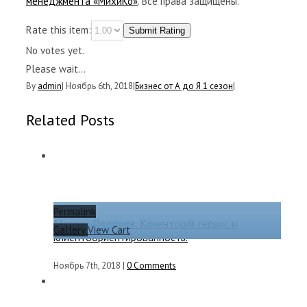
менеджмента «МихиКо»
. Все права защищены.
Rate this item:
Submit Rating
No votes yet.
Please wait...
By
admin
|
Ноябрь 6th, 2018
|
Бизнес от А до Я 1 сезон
|
Related Posts
Permalink
Максим Поташев. Клиентский сервис и
Gallery
View Cart
клиентоориентированность.
Ноябрь 7th, 2018
|
0 Comments