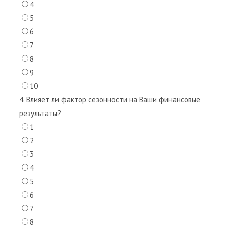
4
5
6
7
8
9
10
4. Влияет ли фактор сезонности на Ваши финансовые
результаты?
1
2
3
4
5
6
7
8