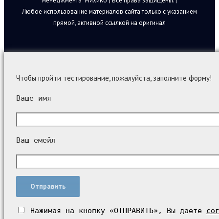
менеджмента "МихиКо"| Все права защищены. |
Любое использование материалов сайта только с указанием
прямой, активной ссылкой на оригинал
Чтобы пройти тестирование, пожалуйста, заполните форму!
Ваше имя
Ваш емейл
Нажимая на кнопку «ОТПРАВИТЬ», Вы даете
со