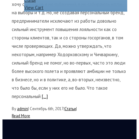
Статьи
хочу светиться, я не публичный, я не собираюсь идти
View Cart
на выборы и т.д. Но, не создавая персональный бренд,
предприниматели исключают из работы довольно
сильный инструмент повышения лояльности как со
стороны клиентов, так и со стороны госорганов, в том
числе проверяющих. Да, можно утверждать, что
некоторым, например Ходорковскому и Чичваркину,
сильный бренд не помог, но во-первых, часто это люди
более высокого полета и проявляют амбиции не только
в бизнесе, но и в политике, а, во-вторых, неизвестно,
что было бы, если у них его не было. Что такое
персональный
[...]
By
admin
|
Сентябрь 6th, 2017
|
Статьи
|
Read More