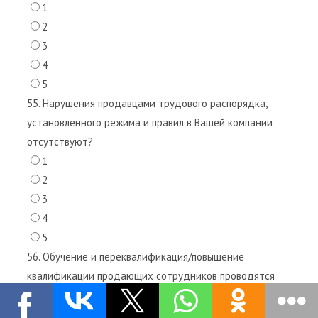
1
2
3
4
5
55. Нарушения продавцами трудового распорядка,
установленного режима и правил в Вашей компании
отсутствуют?
1
2
3
4
5
56. Обучение и переквалификация/повышение
квалификации продающих сотрудников проводятся
регулярно и на системной основе?
1