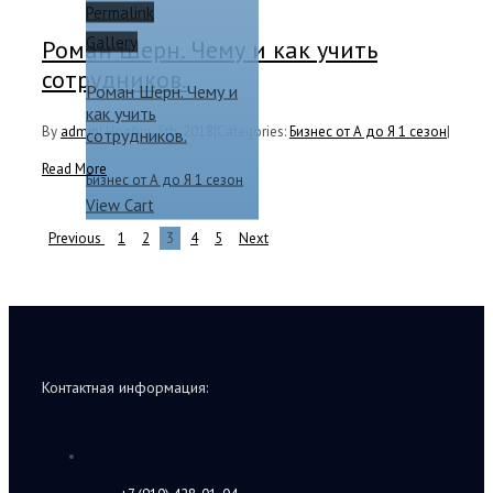
Permalink
Gallery
Роман Шерн. Чему и как учить
сотрудников.
Роман Шерн. Чему и
как учить
By
admin
|
Ноябрь 5th, 2018
|
Categories:
Бизнес от А до Я 1 сезон
|
сотрудников.
Read More
Бизнес от А до Я 1 сезон
View Cart
Previous
1
2
3
4
5
Next
Контактная информация: