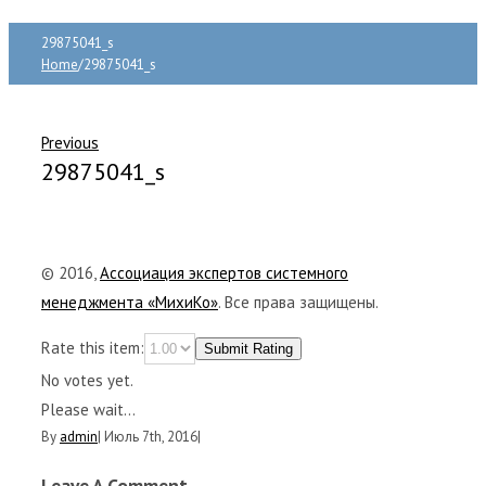
29875041_s
Home
/
29875041_s
Previous
29875041_s
© 2016,
Ассоциация экспертов системного
менеджмента «МихиКо»
. Все права защищены.
Rate this item:
Submit Rating
No votes yet.
Please wait...
By
admin
|
Июль 7th, 2016
|
Leave A Comment