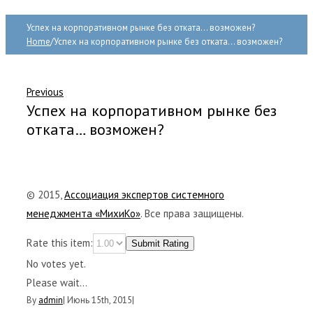
Успех на корпоративном рынке без отката… возможен?
Home
/
Успех на корпоративном рынке без отката… возможен?
Previous
Успех на корпоративном рынке без
отката… возможен?
© 2015,
Ассоциация экспертов системного
менеджмента «МихиКо»
. Все права защищены.
Rate this item:
Submit Rating
No votes yet.
Please wait...
By
admin
|
Июнь 15th, 2015
|