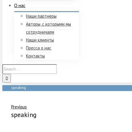
О нас
Наши партнеры
Авторы, с которыми мы
сотрудничаем
Наши клиенты
Пресса о нас
Контакты
speaking
Home
/
Подтверждение подписки
/
speaking
Previous
speaking