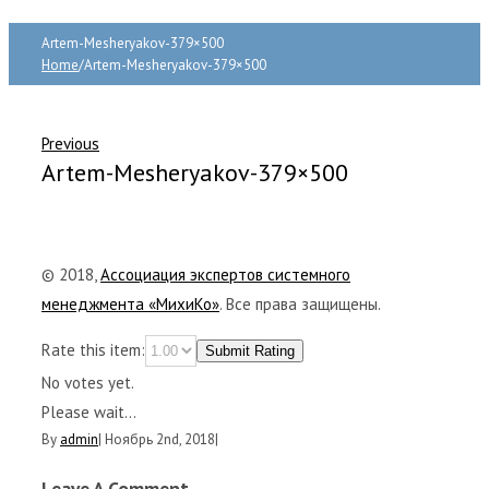
Artem-Mesheryakov-379×500
Home
/
Artem-Mesheryakov-379×500
Previous
Artem-Mesheryakov-379×500
© 2018,
Ассоциация экспертов системного
менеджмента «МихиКо»
. Все права защищены.
Rate this item:
Submit Rating
No votes yet.
Please wait...
By
admin
|
Ноябрь 2nd, 2018
|
Leave A Comment