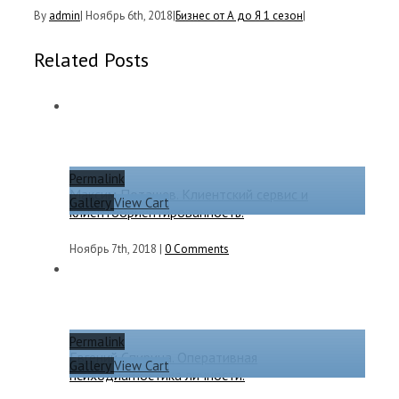
By
admin
|
Ноябрь 6th, 2018
|
Бизнес от А до Я 1 сезон
|
Related Posts
Permalink
Максим Поташев. Клиентский сервис и
Gallery
View Cart
клиентоориентированность.
Ноябрь 7th, 2018
|
0 Comments
Permalink
Евгений Спирица. Оперативная
Gallery
View Cart
психодиагностика личности.