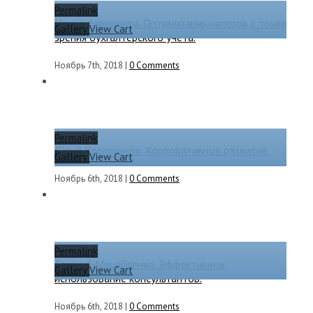
Permalink
Ирина Асташкина. Оптимизация налогов с точки
Gallery
View Cart
зрения бухгалтерского учета.
Ноябрь 7th, 2018
|
0 Comments
Permalink
Юрий Колесников. Корпоративное развитие.
Gallery
View Cart
Ноябрь 6th, 2018
|
0 Comments
Permalink
Евгений Михайленко. Эффективное
Gallery
View Cart
использование консультантов.
Ноябрь 6th, 2018
|
0 Comments