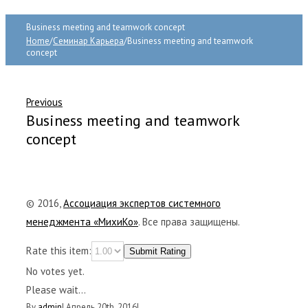
Business meeting and teamwork concept
Home
/
Семинар Карьера
/
Business meeting and teamwork
concept
Previous
Business meeting and teamwork
concept
© 2016,
Ассоциация экспертов системного
менеджмента «МихиКо»
. Все права защищены.
Rate this item:
Submit Rating
No votes yet.
Please wait...
By
admin
|
Апрель 20th, 2016
|