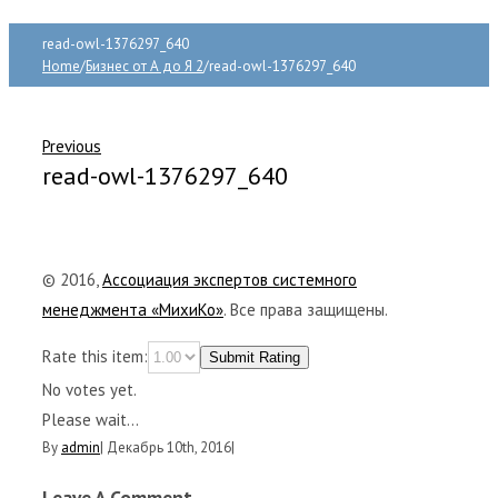
read-owl-1376297_640
Home
/
Бизнес от А до Я 2
/
read-owl-1376297_640
Previous
read-owl-1376297_640
© 2016,
Ассоциация экспертов системного
менеджмента «МихиКо»
. Все права защищены.
Rate this item:
Submit Rating
No votes yet.
Please wait...
By
admin
|
Декабрь 10th, 2016
|
Leave A Comment