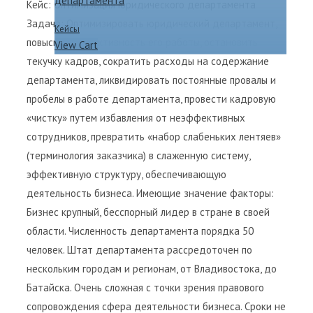
Кейс: Оптимизация юридического департамента
Задача: Оптимизировать юридический департамент,
Кейсы
повысить эффективность его работы, остановить
View Cart
текучку кадров, сократить расходы на содержание
департамента, ликвидировать постоянные провалы и
пробелы в работе департамента, провести кадровую
«чистку» путем избавления от неэффективных
сотрудников, превратить «набор слабеньких лентяев»
(терминология заказчика) в слаженную систему,
эффективную структуру, обеспечивающую
деятельность бизнеса. Имеющие значение факторы:
Бизнес крупный, бесспорный лидер в стране в своей
области. Численность департамента порядка 50
человек. Штат департамента рассредоточен по
нескольким городам и регионам, от Владивостока, до
Батайска. Очень сложная с точки зрения правового
сопровождения сфера деятельности бизнеса. Сроки не