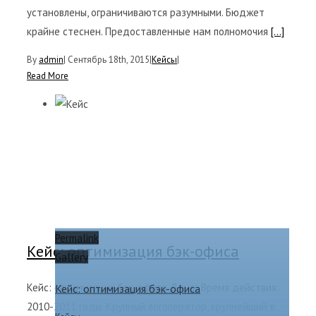
установлены, ограничиваются разумными. Бюджет
крайне стеснен. Предоставленные нам полномочия
[...]
By
admin
|
Сентябрь 18th, 2015
|
Кейсы
|
Read More
Permalink
Кейс: оптимизация бэк-офиса
Gallery
Кейс: оптимизация бэк-офиса Дано: Время действия:
Кейс: оптимизация бэк-офиса
2010-2011 годы. Крупный логоператор, крупнейший в