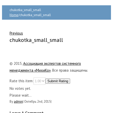
chukotka_small_small
Home
/
chukotka_small_small
Previous
chukotka_small_small
© 2015,
Ассоциация экспертов системного
менеджмента «МихиКо»
. Все права защищены.
Rate this item:
Submit Rating
No votes yet.
Please wait...
By
admin
|
Октябрь 2nd, 2015
|
Leave A Comment