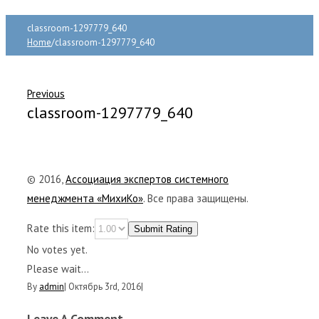
classroom-1297779_640
Home
/
classroom-1297779_640
Previous
classroom-1297779_640
© 2016,
Ассоциация экспертов системного
менеджмента «МихиКо»
. Все права защищены.
Rate this item:
Submit Rating
No votes yet.
Please wait...
By
admin
|
Октябрь 3rd, 2016
|
Leave A Comment