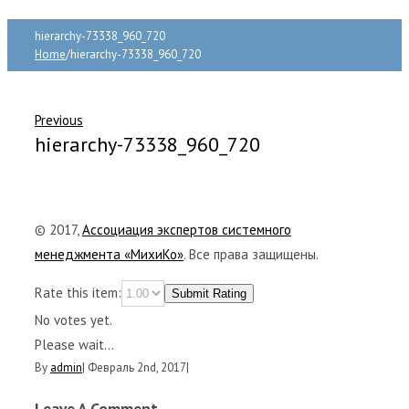
hierarchy-73338_960_720
Home
/
hierarchy-73338_960_720
Previous
hierarchy-73338_960_720
© 2017,
Ассоциация экспертов системного
менеджмента «МихиКо»
. Все права защищены.
Rate this item:
Submit Rating
No votes yet.
Please wait...
By
admin
|
Февраль 2nd, 2017
|
Leave A Comment