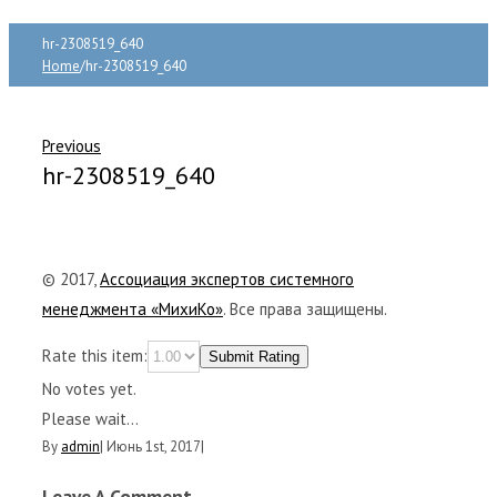
hr-2308519_640
Home
/
hr-2308519_640
Previous
hr-2308519_640
© 2017,
Ассоциация экспертов системного
менеджмента «МихиКо»
. Все права защищены.
Rate this item:
Submit Rating
No votes yet.
Please wait...
By
admin
|
Июнь 1st, 2017
|
Leave A Comment